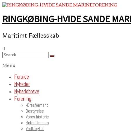
Skip
to
content
RINGKØBING-HVIDE SANDE MAR
Maritimt Fællesskab
Menu
Forside
Nyheder
Nyhedsbreve
Forening
Æresformand
Bestyrelse
Vores historie
Referater mm
Vedtægter