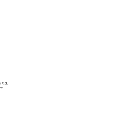
e ud.
ve