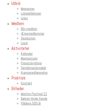
Udkik
Magasiner
Lokalafdelinger
Links
Medlem
Bliv medlem
Æresmedlemmer
Slopkisten
Login
Aktiviteter
Kalender
Marinestuen
Fregatskydning
Sendemandsmøde
Kransenedlæggelse
Praktisk
Kontakt
Billeder
Maritim Festival 22
Bølgen Hvide Sande
Flådens 500 år