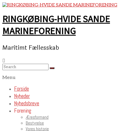
Skip
to
content
RINGKØBING-HVIDE SANDE
MARINEFORENING
Maritimt Fællesskab
Menu
Forside
Nyheder
Nyhedsbreve
Forening
Æresformand
Bestyrelse
Vores historie