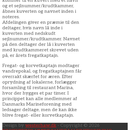
kommer til en kuvert med et navn
og et sejlnummer/krudtkammer,
åbnes kuverten og navnet inden i
noteres.
Afdelingen giver en præmie til den
deltager, hvis navn lå inde i
kuverten med nedskudt
sejlnummer/krudtkammer. Navnet
på den deltager der lå i kuverten
med krudtkammeret skrevet uden
på, er årets fregatkaptajn.
Fregat- og korvetkaptajn modtager
vandrepokal, og fregatkaptajnen får
overrakt skærfet for æren. Efter
oprydning af lokalerne, forlægger
forsamling til restaurant Marina,
hvor der hygges et par timer. I
princippet kan alle medlemmer af
Danmarks Marineforening med
ledsager deltage, men de kan ikke
blive fregat- eller korvetkaptajn.
Design by
westerhaw.dk
- Copyright © 2026