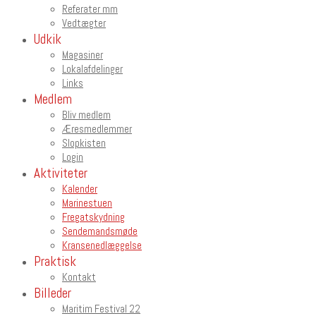
Referater mm
Vedtægter
Udkik
Magasiner
Lokalafdelinger
Links
Medlem
Bliv medlem
Æresmedlemmer
Slopkisten
Login
Aktiviteter
Kalender
Marinestuen
Fregatskydning
Sendemandsmøde
Kransenedlæggelse
Praktisk
Kontakt
Billeder
Maritim Festival 22