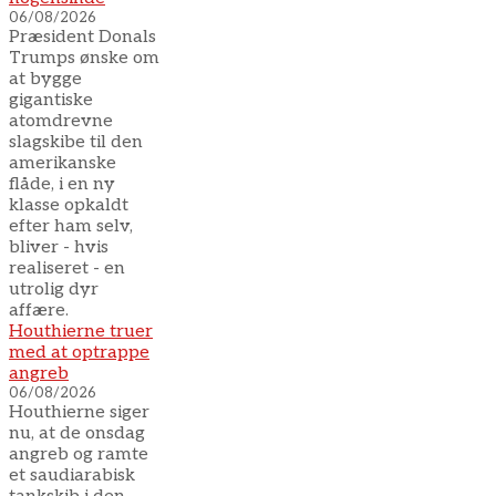
06/08/2026
Præsident Donals
Trumps ønske om
at bygge
gigantiske
atomdrevne
slagskibe til den
amerikanske
flåde, i en ny
klasse opkaldt
efter ham selv,
bliver - hvis
realiseret - en
utrolig dyr
affære.
Houthierne truer
med at optrappe
angreb
06/08/2026
Houthierne siger
nu, at de onsdag
angreb og ramte
et saudiarabisk