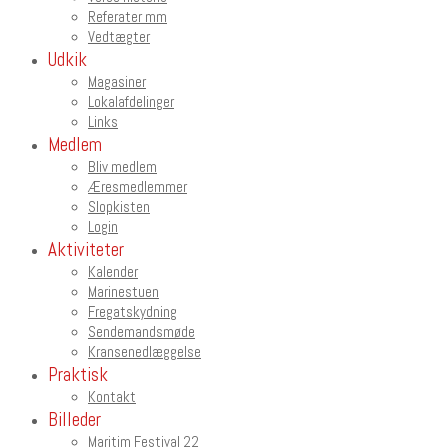
Referater mm
Vedtægter
Udkik
Magasiner
Lokalafdelinger
Links
Medlem
Bliv medlem
Æresmedlemmer
Slopkisten
Login
Aktiviteter
Kalender
Marinestuen
Fregatskydning
Sendemandsmøde
Kransenedlæggelse
Praktisk
Kontakt
Billeder
Maritim Festival 22