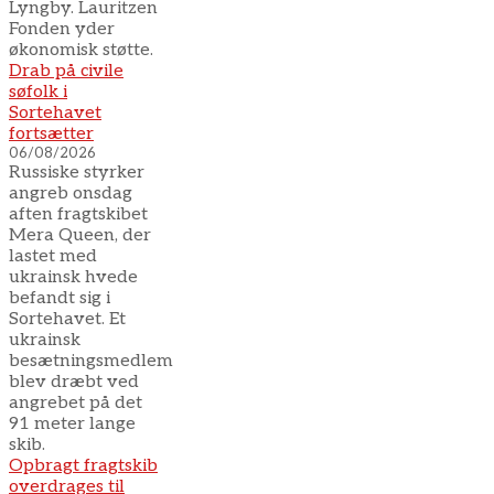
Lyngby. Lauritzen
Fonden yder
økonomisk støtte.
Drab på civile
søfolk i
Sortehavet
fortsætter
06/08/2026
Russiske styrker
angreb onsdag
aften fragtskibet
Mera Queen, der
lastet med
ukrainsk hvede
befandt sig i
Sortehavet. Et
ukrainsk
besætningsmedlem
blev dræbt ved
angrebet på det
91 meter lange
skib.
Opbragt fragtskib
overdrages til