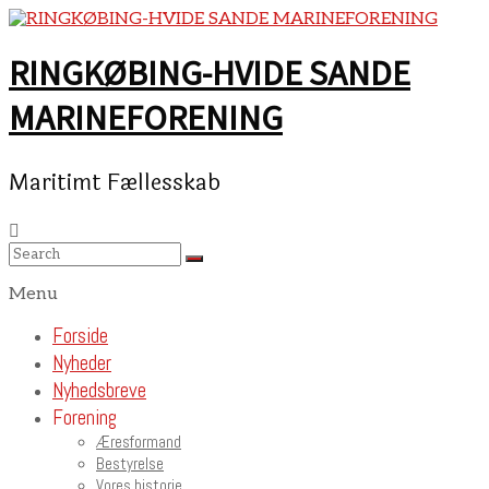
Skip
to
content
RINGKØBING-HVIDE SANDE
MARINEFORENING
Maritimt Fællesskab
Menu
Forside
Nyheder
Nyhedsbreve
Forening
Æresformand
Bestyrelse
Vores historie