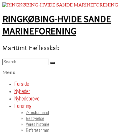
Skip
to
content
RINGKØBING-HVIDE SANDE
MARINEFORENING
Maritimt Fællesskab
Menu
Forside
Nyheder
Nyhedsbreve
Forening
Æresformand
Bestyrelse
Vores historie
Referater mm