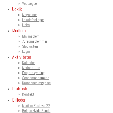
Vedtægter
Udkik
Magasiner
Lokalafdelinger
Links
Medlem
Bliv medlem
Æresmedlemmer
Slopkisten
Login
Aktiviteter
Kalender
Marinestuen
Fregatskydning
Sendemandsmøde
Kransenedlæggelse
Praktisk
Kontakt
Billeder
Maritim Festival 22
Bølgen Hvide Sande